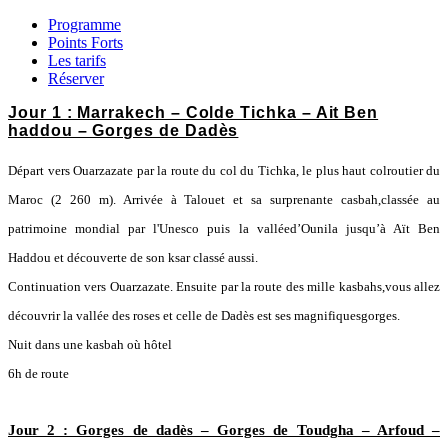
Programme
Points Forts
Les tarifs
Réserver
Jour 1 : Marrakech – Colde Tichka – Ait Ben
haddou – Gorges de Dadès
Départ vers Ouarzazate par la route du col du Tichka, le plus haut colroutier du
Maroc (2 260 m). Arrivée à Talouet et sa surprenante casbah,classée au
patrimoine mondial par l'Unesco puis la valléed’Ounila jusqu’à Aït Ben
Haddou et découverte de son ksar classé aussi.
Continuation vers Ouarzazate. Ensuite par la route des mille kasbahs,vous allez
découvrir la vallée des roses et celle de Dadès est ses magnifiquesgorges.
Nuit dans une kasbah où hôtel
6h de route
Jour 2 : Gorges de dadès – Gorges de Toudgha – Arfoud –