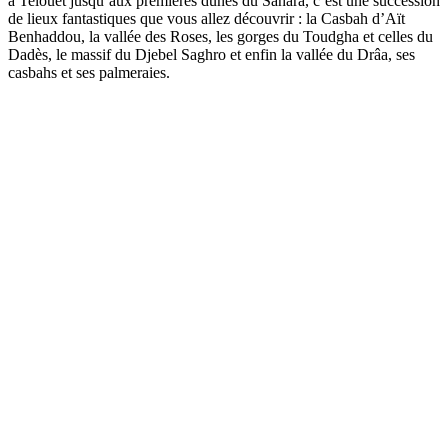
à Telouet jusqu’aux premières dunes du Sahara, c’est une succession
de lieux fantastiques que vous allez découvrir : la Casbah d’Aït
Benhaddou, la vallée des Roses, les gorges du Toudgha et celles du
Dadès, le massif du Djebel Saghro et enfin la vallée du Drâa, ses
casbahs et ses palmeraies.