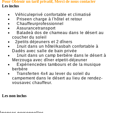
Pour Obtenir un tarif privatif, Merci de nous contacter
Les inclus
Véhiculeprivé confortable et climatisé
Priseen charge à l'hôtel et retour
Chauffeurprofessionnel
Assurancetransport
Baladeà dos de chameau dans le désert au
coucher du soleil
2petits déjeuners et 2 dîners
1nuit dans un hôtel/kasbah confortable à
Dadès avec salle de bain privée
1nuit dans un camp berbère dans le désert à
Merzouga avec dîner etpetit-déjeuner
Expériencedes tambours et de la musique
berbère
Transferten 4x4 au lever du soleil du
campement dans le désert au lieu de rendez-
vousavec chauffeur.
Les non inclus
épenses personnelles