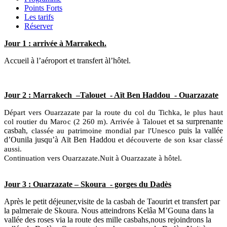
Points Forts
Les tarifs
Réserver
Jour 1
: arrivée à Marrakech.
Accueil à l’aéroport et transfert àl’hôtel.
Jour 2
: Marrakech
–Talouet
- Aït Ben Haddou
- Ouarzazate
Départ vers Ouarzazate par la route du col du Tichka, le plus haut
et sa surprenante
col routier du Maroc (2 260 m). Arrivée à Talouet
casbah
puis la vallée
, classée au patrimoine mondial par l'Unesco
d’
Ounila
jusqu’à Aït Ben Haddou
et découverte de son ksar classé
aussi.
Continuation vers Ouarzazate.
Nuit à Ouarzazate à hôtel.
Jour 3
: Ouarzazate – Skoura - gorges du Dadès
Après le petit déjeuner,visite de la casbah de Taourirt et transfert par
la palmeraie de Skoura. Nous atteindrons Kelâa M’Gouna dans la
vallée des roses via la route des mille casbahs,nous rejoindrons la