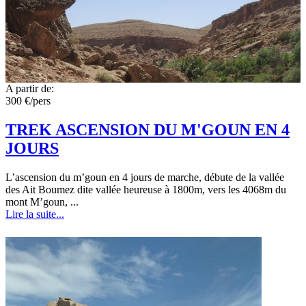
A partir de:
300 €/pers
TREK ASCENSION DU M'GOUN EN 4
JOURS
L’ascension du m’goun en 4 jours de marche, débute de la vallée
des Ait Boumez dite vallée heureuse à 1800m, vers les 4068m du
mont M’goun, ...
Lire la suite...