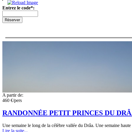
Entrez le code*:
A partir de:
460 €/pers
RANDONNÉE PETIT PRINCES DU DR
Une semaine le long de la célèbre vallée du Drâa. Une semaine haute e
Lire la suite...